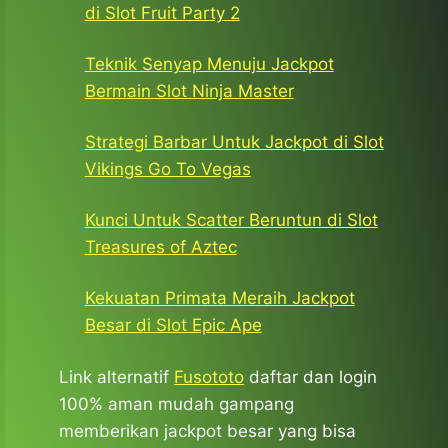
di Slot Fruit Party 2
Teknik Senyap Menuju Jackpot
Bermain Slot Ninja Master
Strategi Barbar Untuk Jackpot di Slot
Vikings Go To Vegas
Kunci Untuk Scatter Beruntun di Slot
Treasures of Aztec
Kekuatan Primata Meraih Jackpot
Besar di Slot Epic Ape
Link alternatif
Fusototo
daftar dan login
100% aman mudah gampang
memberikan jackpot besar yang bisa