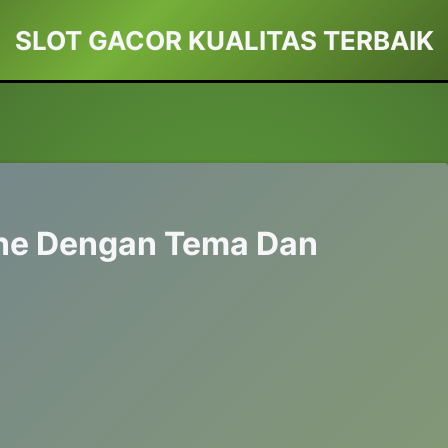
SLOT GACOR KUALITAS TERBAIK
line Dengan Tema Dan