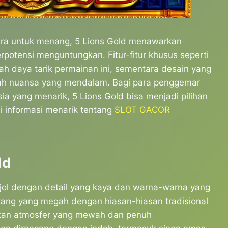
cara untuk menang, 5 Lions Gold menawarkan
otensi menguntungkan. Fitur-fitur khusus seperti
ah daya tarik permainan ini, sementara desain yang
h nuansa yang mendalam. Bagi para penggemar
a yang menarik, 5 Lions Gold bisa menjadi pilihan
 informasi menarik tentang
SLOT GACOR
ld
jol dengan detail yang kaya dan warna-warna yang
akang yang megah dengan hiasan-hiasan tradisional
takan atmosfer yang mewah dan penuh