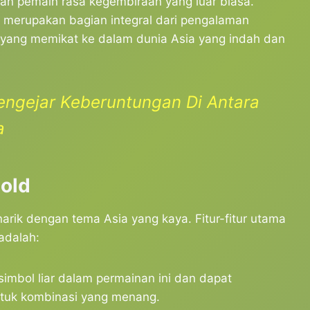
an pemain rasa kegembiraan yang luar biasa.
d merupakan bagian integral dari pengalaman
yang memikat ke dalam dunia Asia yang indah dan
engejar Keberuntungan Di Antara
a
Gold
arik dengan tema Asia yang kaya. Fitur-fitur utama
adalah:
simbol liar dalam permainan ini dan dapat
tuk kombinasi yang menang.