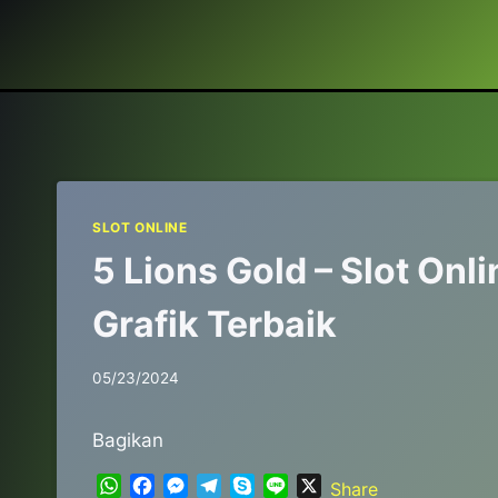
Skip
to
content
SLOT ONLINE
5 Lions Gold – Slot On
Grafik Terbaik
05/23/2024
Bagikan
W
F
M
T
S
L
X
Share