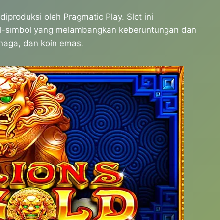
iproduksi oleh Pragmatic Play. Slot ini
ol-simbol yang melambangkan keberuntungan dan
 naga, dan koin emas.