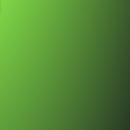
Strategi Slot Fire Hopper
Terbaik Yang Dipakai Pemain