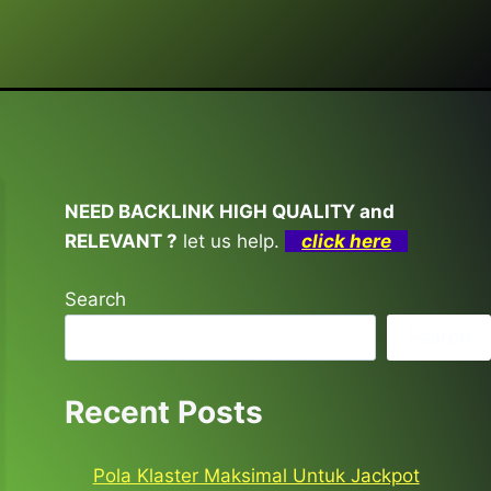
NEED BACKLINK HIGH QUALITY and
RELEVANT ?
let us help.
click here
Search
Search
Recent Posts
Pola Klaster Maksimal Untuk Jackpot