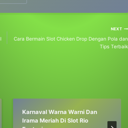
NEXT
l
Cara Bermain Slot Chicken Drop Dengan Pola dan
Tips Terbaik
Karnaval Warna Warni Dan
Irama Meriah Di Slot Rio