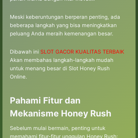
Meski keberuntungan berperan penting, ada
beberapa langkah yang bisa meningkatkan
peluang Anda meraih kemenangan besar.
Dibawah ini
SLOT GACOR KUALITAS TERBAIK
Akan membahas langkah-langkah mudah
untuk menang besar di Slot Honey Rush
Online.
Pahami Fitur dan
Mekanisme Honey Rush
Sebelum mulai bermain, penting untuk
memahami fitur-fitur unggulan Honey Rush: