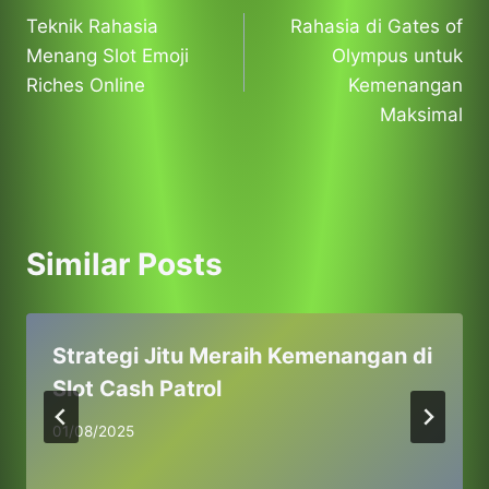
Teknik Rahasia
Rahasia di Gates of
navigation
Menang Slot Emoji
Olympus untuk
Riches Online
Kemenangan
Maksimal
Similar Posts
Strategi Jitu Meraih Kemenangan di
Slot Cash Patrol
01/08/2025