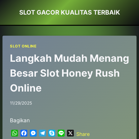
Skip
SLOT GACOR KUALITAS TERBAIK
to
content
SLOT ONLINE
Langkah Mudah Menang
Besar Slot Honey Rush
Online
11/29/2025
Bagikan
W
F
M
T
S
L
X
Share