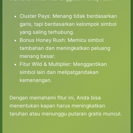
Cluster Pays: Menang tidak berdasarkan
garis, tapi berdasarkan kelompok simbol
yang saling terhubung.
Bonus Honey Rush: Memicu simbol
tambahan dan meningkatkan peluang
menang besar.
Fitur Wild & Multiplier: Menggantikan
simbol lain dan melipatgandakan
kemenangan.
Dengan memahami fitur ini, Anda bisa
menentukan kapan harus meningkatkan
taruhan atau menunggu putaran gratis muncul.