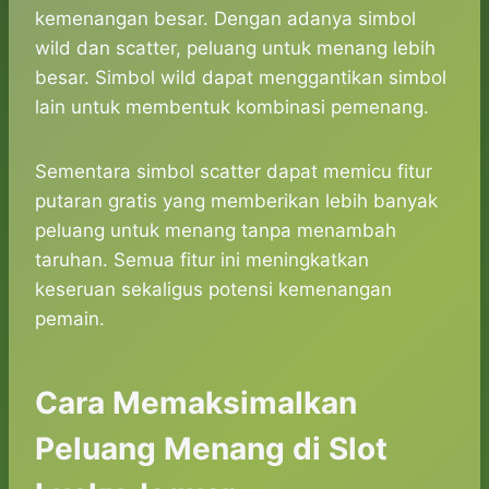
kemenangan besar. Dengan adanya simbol
wild dan scatter, peluang untuk menang lebih
besar. Simbol wild dapat menggantikan simbol
lain untuk membentuk kombinasi pemenang.
Sementara simbol scatter dapat memicu fitur
putaran gratis yang memberikan lebih banyak
peluang untuk menang tanpa menambah
taruhan. Semua fitur ini meningkatkan
keseruan sekaligus potensi kemenangan
pemain.
Cara Memaksimalkan
Peluang Menang di Slot