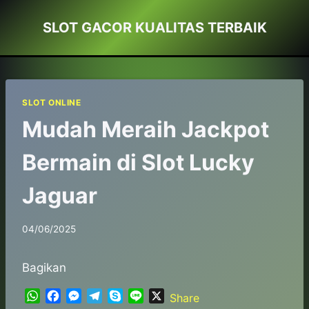
Skip
SLOT GACOR KUALITAS TERBAIK
to
content
SLOT ONLINE
Mudah Meraih Jackpot
Bermain di Slot Lucky
Jaguar
04/06/2025
Bagikan
W
F
M
T
S
L
X
Share