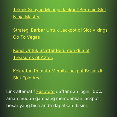
Teknik Senyap Menuju Jackpot Bermain Slot
Ninja Master
Strategi Barbar Untuk Jackpot di Slot Vikings
Go To Vegas
Kunci Untuk Scatter Beruntun di Slot
Treasures of Aztec
Kekuatan Primata Meraih Jackpot Besar di
Slot Epic Ape
Link alternatif
Fusototo
daftar dan login 100%
aman mudah gampang memberikan jackpot
besar yang bisa anda dapatkan di sini.