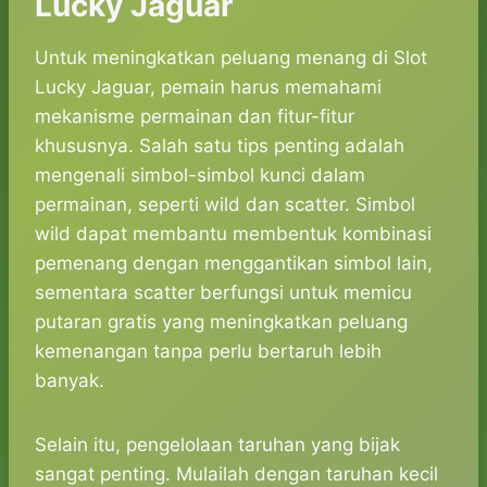
Lucky Jaguar
Untuk meningkatkan peluang menang di Slot
Lucky Jaguar, pemain harus memahami
mekanisme permainan dan fitur-fitur
khususnya. Salah satu tips penting adalah
mengenali simbol-simbol kunci dalam
permainan, seperti wild dan scatter. Simbol
wild dapat membantu membentuk kombinasi
pemenang dengan menggantikan simbol lain,
sementara scatter berfungsi untuk memicu
putaran gratis yang meningkatkan peluang
kemenangan tanpa perlu bertaruh lebih
banyak.
Selain itu, pengelolaan taruhan yang bijak
sangat penting. Mulailah dengan taruhan kecil