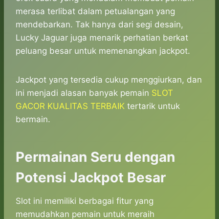
merasa terlibat dalam petualangan yang
mendebarkan. Tak hanya dari segi desain,
Lucky Jaguar juga menarik perhatian berkat
peluang besar untuk memenangkan jackpot.
Jackpot yang tersedia cukup menggiurkan, dan
ini menjadi alasan banyak pemain
SLOT
GACOR KUALITAS TERBAIK
tertarik untuk
bermain.
Permainan Seru dengan
Potensi Jackpot Besar
Slot ini memiliki berbagai fitur yang
memudahkan pemain untuk meraih