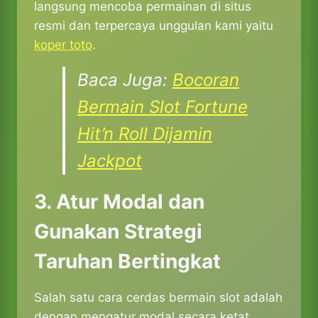
langsung mencoba permainan di situs
resmi dan terpercaya unggulan kami yaitu
koper toto
.
Baca Juga:
Bocoran
Bermain Slot Fortune
Hit’n Roll Dijamin
Jackpot
3. Atur Modal dan
Gunakan Strategi
Taruhan Bertingkat
Salah satu cara cerdas bermain slot adalah
dengan mengatur modal secara ketat.