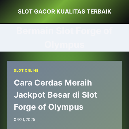
Skip
SLOT GACOR KUALITAS TERBAIK
to
content
Bermain Slot Forge of
Olympus
SLOT ONLINE
Cara Cerdas Meraih
Jackpot Besar di Slot
Forge of Olympus
06/21/2025