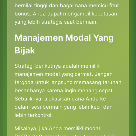
bernilai tinggi dan bagaimana memicu fitur
bonus. Anda dapat mengambil keputusan
yang lebih strategis saat bermain.
Manajemen Modal Yang
Bijak
Strategi berikutnya adalah memiliki
manajemen modal yang cermat. Jangan
tergoda untuk langsung memasang taruhan
besar hanya karena ingin menang cepat.
Sebaliknya, alokasikan dana Anda ke
dalam sesi bermain yang lebih kecil dan
lebih terkontrol.
Misalnya, jika Anda memiliki modal