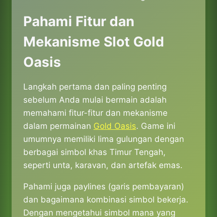
Pahami Fitur dan
Mekanisme Slot Gold
Oasis
Langkah pertama dan paling penting
sebelum Anda mulai bermain adalah
memahami fitur-fitur dan mekanisme
dalam permainan
Gold Oasis
. Game ini
umumnya memiliki lima gulungan dengan
berbagai simbol khas Timur Tengah,
seperti unta, karavan, dan artefak emas.
Pahami juga paylines (garis pembayaran)
dan bagaimana kombinasi simbol bekerja.
Dengan mengetahui simbol mana yang