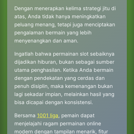
Dengan menerapkan kelima strategi jitu di
atas, Anda tidak hanya meningkatkan
peluang menang, tetapi juga menciptakan
pengalaman bermain yang lebih
menyenangkan dan aman.
Ingatlah bahwa permainan slot sebaiknya
dijadikan hiburan, bukan sebagai sumber
utama penghasilan. Ketika Anda bermain
dengan pendekatan yang cerdas dan
penuh disiplin, maka kemenangan bukan
lagi sekadar impian, melainkan hasil yang
bisa dicapai dengan konsistensi.
Bersama
1001 liga
, pemain dapat
menjelajahi ragam permainan online
modern dengan tampilan menarik, fitur