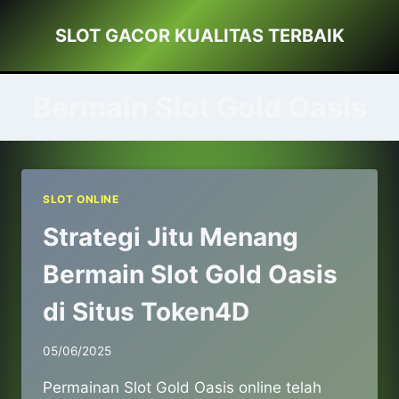
Skip
SLOT GACOR KUALITAS TERBAIK
to
content
Bermain Slot Gold Oasis
SLOT ONLINE
Strategi Jitu Menang
Bermain Slot Gold Oasis
di Situs Token4D
05/06/2025
Permainan Slot Gold Oasis online telah