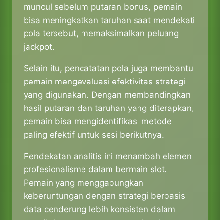
muncul sebelum putaran bonus, pemain
bisa meningkatkan taruhan saat mendekati
pola tersebut, memaksimalkan peluang
jackpot.
Selain itu, pencatatan pola juga membantu
pemain mengevaluasi efektivitas strategi
yang digunakan. Dengan membandingkan
hasil putaran dan taruhan yang diterapkan,
pemain bisa mengidentifikasi metode
paling efektif untuk sesi berikutnya.
Pendekatan analitis ini menambah elemen
profesionalisme dalam bermain slot.
Pemain yang menggabungkan
keberuntungan dengan strategi berbasis
data cenderung lebih konsisten dalam