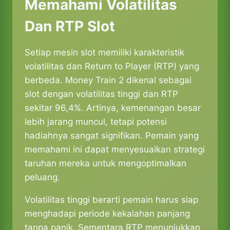
Memahami Volatilitas
Dan RTP Slot
Setiap mesin slot memiliki karakteristik
volatilitas dan Return to Player (RTP) yang
berbeda. Money Train 2 dikenal sebagai
slot dengan volatilitas tinggi dan RTP
sekitar 96,4%. Artinya, kemenangan besar
lebih jarang muncul, tetapi potensi
hadiahnya sangat signifikan. Pemain yang
memahami ini dapat menyesuaikan strategi
taruhan mereka untuk mengoptimalkan
peluang.
Volatilitas tinggi berarti pemain harus siap
menghadapi periode kekalahan panjang
tanpa panik. Sementara RTP menunjukkan