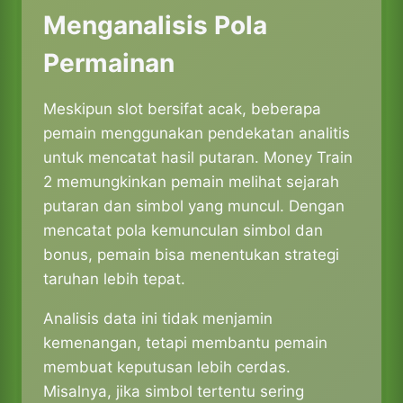
Menganalisis Pola
Permainan
Meskipun slot bersifat acak, beberapa
pemain menggunakan pendekatan analitis
untuk mencatat hasil putaran. Money Train
2 memungkinkan pemain melihat sejarah
putaran dan simbol yang muncul. Dengan
mencatat pola kemunculan simbol dan
bonus, pemain bisa menentukan strategi
taruhan lebih tepat.
Analisis data ini tidak menjamin
kemenangan, tetapi membantu pemain
membuat keputusan lebih cerdas.
Misalnya, jika simbol tertentu sering