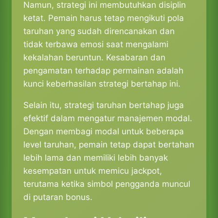
Namun, strategi ini membutuhkan disiplin
ketat. Pemain harus tetap mengikuti pola
taruhan yang sudah direncanakan dan
tidak terbawa emosi saat mengalami
kekalahan beruntun. Kesabaran dan
pengamatan terhadap permainan adalah
kunci keberhasilan strategi bertahap ini.
Selain itu, strategi taruhan bertahap juga
efektif dalam mengatur manajemen modal.
Dengan membagi modal untuk beberapa
level taruhan, pemain tetap dapat bertahan
lebih lama dan memiliki lebih banyak
kesempatan untuk memicu jackpot,
terutama ketika simbol pengganda muncul
di putaran bonus.