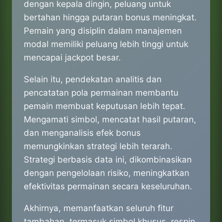
dengan kepala dingin, peluang untuk
bertahan hingga putaran bonus meningkat.
Pemain yang disiplin dalam manajemen
modal memiliki peluang lebih tinggi untuk
mencapai jackpot besar.
Selain itu, pendekatan analitis dan
pencatatan pola permainan membantu
pemain membuat keputusan lebih tepat.
Mengamati simbol, mencatat hasil putaran,
dan menganalisis efek bonus
memungkinkan strategi lebih terarah.
Strategi berbasis data ini, dikombinasikan
dengan pengelolaan risiko, meningkatkan
efektivitas permainan secara keseluruhan.
Akhirnya, memanfaatkan seluruh fitur
tambahan, termasuk simbol khusus, respin,