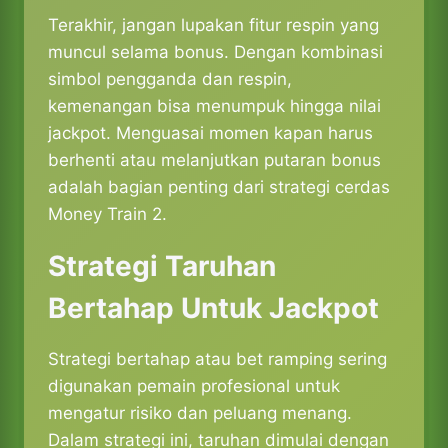
Terakhir, jangan lupakan fitur respin yang
muncul selama bonus. Dengan kombinasi
simbol pengganda dan respin,
kemenangan bisa menumpuk hingga nilai
jackpot. Menguasai momen kapan harus
berhenti atau melanjutkan putaran bonus
adalah bagian penting dari strategi cerdas
Money Train 2.
Strategi Taruhan
Bertahap Untuk Jackpot
Strategi bertahap atau bet ramping sering
digunakan pemain profesional untuk
mengatur risiko dan peluang menang.
Dalam strategi ini, taruhan dimulai dengan