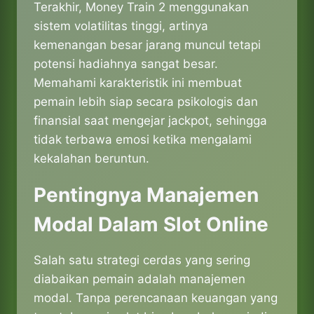
Terakhir, Money Train 2 menggunakan
sistem volatilitas tinggi, artinya
kemenangan besar jarang muncul tetapi
potensi hadiahnya sangat besar.
Memahami karakteristik ini membuat
pemain lebih siap secara psikologis dan
finansial saat mengejar jackpot, sehingga
tidak terbawa emosi ketika mengalami
kekalahan beruntun.
Pentingnya Manajemen
Modal Dalam Slot Online
Salah satu strategi cerdas yang sering
diabaikan pemain adalah manajemen
modal. Tanpa perencanaan keuangan yang