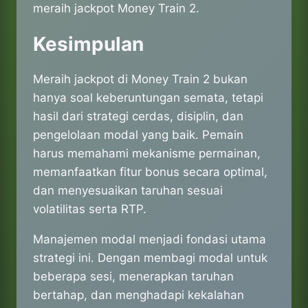
meraih jackpot Money Train 2.
Kesimpulan
Meraih jackpot di Money Train 2 bukan
hanya soal keberuntungan semata, tetapi
hasil dari strategi cerdas, disiplin, dan
pengelolaan modal yang baik. Pemain
harus memahami mekanisme permainan,
memanfaatkan fitur bonus secara optimal,
dan menyesuaikan taruhan sesuai
volatilitas serta RTP.
Manajemen modal menjadi fondasi utama
strategi ini. Dengan membagi modal untuk
beberapa sesi, menerapkan taruhan
bertahap, dan menghadapi kekalahan