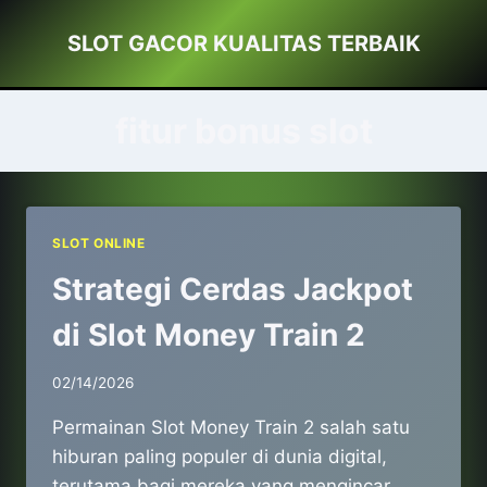
Skip
SLOT GACOR KUALITAS TERBAIK
to
content
fitur bonus slot
SLOT ONLINE
Strategi Cerdas Jackpot
di Slot Money Train 2
02/14/2026
Permainan Slot Money Train 2 salah satu
hiburan paling populer di dunia digital,
terutama bagi mereka yang mengincar