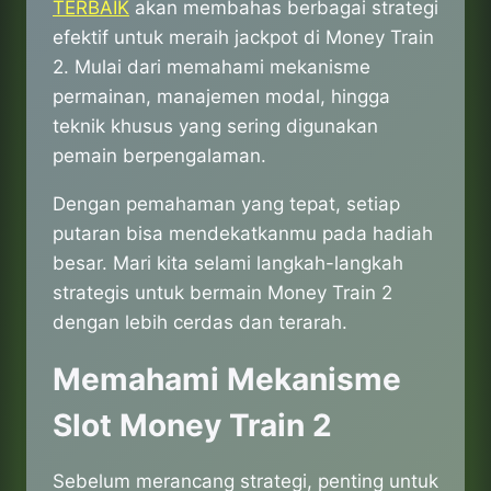
TERBAIK
akan membahas berbagai strategi
efektif untuk meraih jackpot di Money Train
2. Mulai dari memahami mekanisme
permainan, manajemen modal, hingga
teknik khusus yang sering digunakan
pemain berpengalaman.
Dengan pemahaman yang tepat, setiap
putaran bisa mendekatkanmu pada hadiah
besar. Mari kita selami langkah-langkah
strategis untuk bermain Money Train 2
dengan lebih cerdas dan terarah.
Memahami Mekanisme
Slot Money Train 2
Sebelum merancang strategi, penting untuk