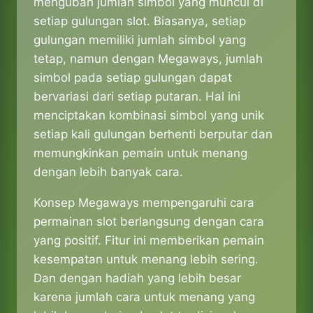
mengubah jumlah simbol yang muncul di
setiap gulungan slot. Biasanya, setiap
gulungan memiliki jumlah simbol yang
tetap, namun dengan Megaways, jumlah
simbol pada setiap gulungan dapat
bervariasi dari setiap putaran. Hal ini
menciptakan kombinasi simbol yang unik
setiap kali gulungan berhenti berputar dan
memungkinkan pemain untuk menang
dengan lebih banyak cara.
Konsep Megaways mempengaruhi cara
permainan slot berlangsung dengan cara
yang positif. Fitur ini memberikan pemain
kesempatan untuk menang lebih sering.
Dan dengan hadiah yang lebih besar
karena jumlah cara untuk menang yang