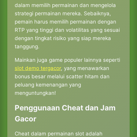
dalam memilih permainan dan mengelola
strategi permainan mereka. Sebaiknya,
pemain harus memilih permainan dengan
RTP yang tinggi dan volatilitas yang sesuai
dengan tingkat risiko yang siap mereka
tanggung.
Mainkan juga game populer lainnya seperti
slot demo tergacor
, yang menawarkan
bonus besar melalui scatter hitam dan
peluang kemenangan yang
menguntungkan!
Penggunaan Cheat dan Jam
Gacor
Cheat dalam permainan slot adalah