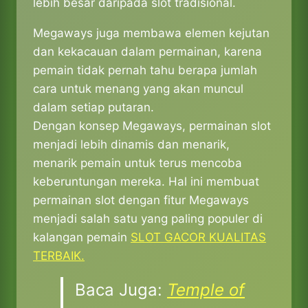
lebih besar daripada slot tradisional.
Megaways juga membawa elemen kejutan
dan kekacauan dalam permainan, karena
pemain tidak pernah tahu berapa jumlah
cara untuk menang yang akan muncul
dalam setiap putaran.
Dengan konsep Megaways, permainan slot
menjadi lebih dinamis dan menarik,
menarik pemain untuk terus mencoba
keberuntungan mereka. Hal ini membuat
permainan slot dengan fitur Megaways
menjadi salah satu yang paling populer di
kalangan pemain
SLOT GACOR KUALITAS
TERBAIK.
Baca Juga:
Temple of