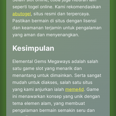
seperti togel online. Kami rekomendasikan
abutogel
, situs resmi dan terpercaya.
Pastikan bermain di situs dengan lisensi
dan keamanan terjamin untuk pengalaman
yang aman dan menyenangkan.
Kesimpulan
Elemental Gems Megaways adalah salah
satu game slot yang menarik dan
menantang untuk dimainkan. Serta sangat
mudah untuk diakses, salah satu situs
yang kami anjurkan ialah
meme4d
. Game
ini menawarkan konsep yang unik dengan
tema elemen alam, yang membuat
pengalaman bermain semakin seru dan