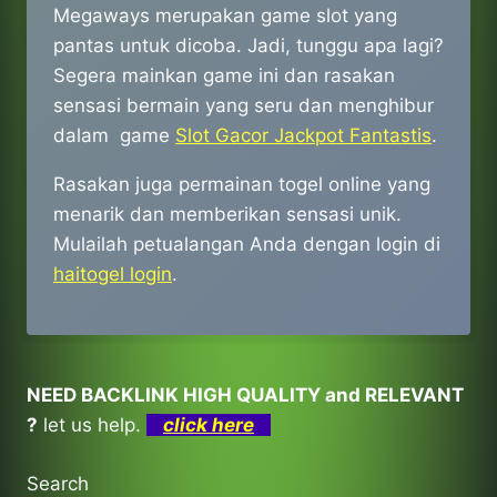
Megaways merupakan game slot yang
pantas untuk dicoba. Jadi, tunggu apa lagi?
Segera mainkan game ini dan rasakan
sensasi bermain yang seru dan menghibur
dalam game
Slot Gacor Jackpot Fantastis
.
Rasakan juga permainan togel online yang
menarik dan memberikan sensasi unik.
Mulailah petualangan Anda dengan login di
haitogel login
.
NEED BACKLINK HIGH QUALITY and RELEVANT
?
let us help.
click here
Search