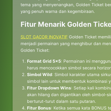
tema yang menyenangkan, Golden Ticket be
yang penuh warna dan kegembiraan.
Fitur Menarik Golden Ticke
SLOT GACOR INOVATIF
Golden Ticket memili
menjadi permainan yang menghibur dan mende
Golden Ticket:
Format Grid 5×5
: Permainan ini menggun
harus mencocokkan simbol secara horizon
Simbol Wild
: Simbol karakter utama sirku
simbol lain untuk membentuk kombinasi 
Fitur Dropdown Wins
: Setiap kali komb
akan hilang dan digantikan oleh simbol-
berturut-turut dalam satu putaran.
Fitur Bonus
: Ketika semua kata BONUS ter