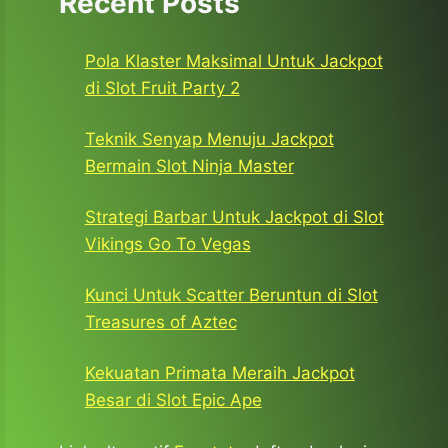
Recent Posts
Pola Klaster Maksimal Untuk Jackpot
di Slot Fruit Party 2
Teknik Senyap Menuju Jackpot
Bermain Slot Ninja Master
Strategi Barbar Untuk Jackpot di Slot
Vikings Go To Vegas
Kunci Untuk Scatter Beruntun di Slot
Treasures of Aztec
Kekuatan Primata Meraih Jackpot
Besar di Slot Epic Ape