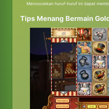
Mencocokkan huruf-huruf ini dapat mem
Tips Menang Bermain Gold