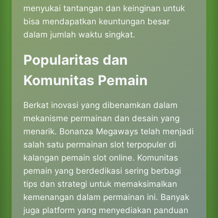
menyukai tantangan dan keinginan untuk
bisa mendapatkan keuntungan besar
dalam jumlah waktu singkat.
Popularitas dan
Komunitas Pemain
​Berkat inovasi yang dibenamkan dalam
mekanisme permainan dan desain yang
menarik. Bonanza Megaways telah menjadi
salah satu permainan slot terpopuler di
kalangan pemain slot online. Komunitas
pemain yang berdedikasi sering berbagi
tips dan strategi untuk memaksimalkan
kemenangan dalam permainan ini. Banyak
juga platform yang menyediakan panduan