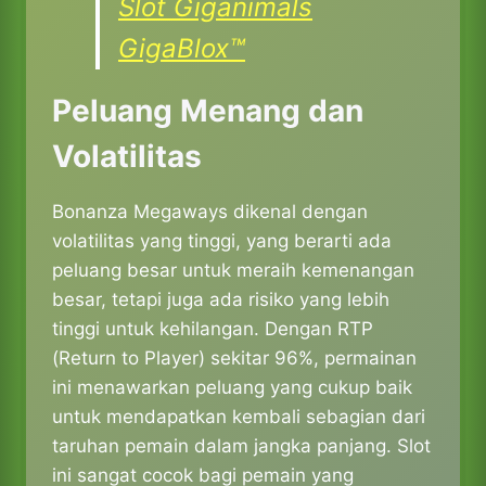
Slot Giganimals
GigaBlox™
Peluang Menang dan
Volatilitas
Bonanza Megaways dikenal dengan
volatilitas yang tinggi, yang berarti ada
peluang besar untuk meraih kemenangan
besar, tetapi juga ada risiko yang lebih
tinggi untuk kehilangan. Dengan RTP
(Return to Player) sekitar 96%, permainan
ini menawarkan peluang yang cukup baik
untuk mendapatkan kembali sebagian dari
taruhan pemain dalam jangka panjang. Slot
ini sangat cocok bagi pemain yang