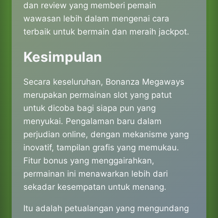
dan review yang memberi pemain
wawasan lebih dalam mengenai cara
terbaik untuk bermain dan meraih jackpot.
Kesimpulan
Secara keseluruhan, Bonanza Megaways
merupakan permainan slot yang patut
untuk dicoba bagi siapa pun yang
menyukai. Pengalaman baru dalam
perjudian online, dengan mekanisme yang
inovatif, tampilan grafis yang memukau.
Fitur bonus yang menggairahkan,
permainan ini menawarkan lebih dari
sekadar kesempatan untuk menang.
Itu adalah petualangan yang mengundang