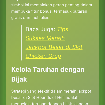
simbol ini memainkan peran penting dalam
membuka fitur bonus, termasuk putaran
gratis dan multiplier.
Baca Juga:
Tips
Sukses Meraih
Jackpot Besar di Slot
Chicken Drop
Kelola Taruhan dengan
Bijak
Strategi yang efektif dalam meraih jackpot
besar di Slot Hounds of Hell adalah
mengelola taruhan dengan bijak. Jangan