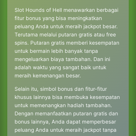
Slot Hounds of Hell menawarkan berbagai
fitur bonus yang bisa meningkatkan
peluang Anda untuk meraih jackpot besar.
Terutama melalui putaran gratis atau free
spins. Putaran gratis memberi kesempatan
untuk bermain lebih banyak tanpa
mengeluarkan biaya tambahan. Dan ini
adalah waktu yang sangat baik untuk
meraih kemenangan besar.
Selain itu, simbol bonus dan fitur-fitur
khusus lainnya bisa membuka kesempatan
untuk memenangkan hadiah tambahan.
Dengan memanfaatkan putaran gratis dan
bonus lainnya, Anda dapat memperbesar
peluang Anda untuk meraih jackpot tanpa