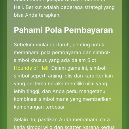
Hell. Berikut adalah beberapa strategi yang
bisa Anda terapkan.
Pahami Pola Pembayaran
Sebelum mulai bertaruh, penting untuk
memahami pola pembayaran dan simbol-
simbol khusus yang ada dalam Slot
Hounds of Hell
. Dalam game ini, simbol-
simbol seperti anjing iblis dan karakter lain
yang bertema neraka memiliki nilai yang
lebih tinggi, dan Anda perlu mengetahui
kombinasi simbol mana yang memberikan
kemenangan terbesar.
Selain itu, pastikan Anda memahami cara
kerja simbol wild dan scatter, karena kedua