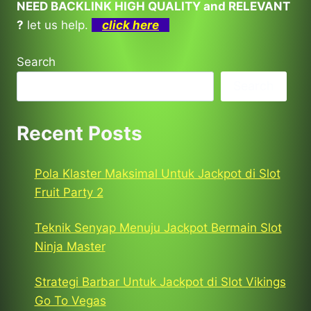
NEED BACKLINK HIGH QUALITY and RELEVANT
?
let us help.
click here
Search
Search
Recent Posts
Pola Klaster Maksimal Untuk Jackpot di Slot
Fruit Party 2
Teknik Senyap Menuju Jackpot Bermain Slot
Ninja Master
Strategi Barbar Untuk Jackpot di Slot Vikings
Go To Vegas