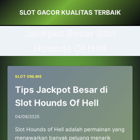
Skip
SLOT GACOR KUALITAS TERBAIK
to
content
Jackpot Besar Slot
Hounds Of Hell
SLOT ONLINE
Tips Jackpot Besar di
Slot Hounds Of Hell
04/06/2025
Slot Hounds of Hell adalah permainan yang
menawarkan banyak peluang menarik