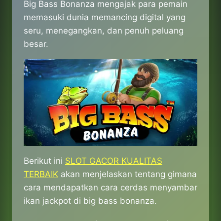
Big Bass Bonanza mengajak para pemain
memasuki dunia memancing digital yang
seru, menegangkan, dan penuh peluang
besar.
Berikut ini
SLOT GACOR KUALITAS
TERBAIK
akan menjelaskan tentang gimana
cara mendapatkan cara cerdas menyambar
ikan jackpot di big bass bonanza.