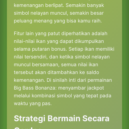
kemenangan berlipat. Semakin banyak
simbol nelayan muncul, semakin besar
peluang menang yang bisa kamu raih.
Fitur lain yang patut diperhatikan adalah
nilai-nilai ikan yang dapat dikumpulkan
selama putaran bonus. Setiap ikan memiliki
nilai tersendiri, dan ketika simbol nelayan
muncul bersamaan, semua nilai ikan
tersebut akan ditambahkan ke saldo
kemenangan. Di sinilah inti dari permainan
Big Bass Bonanza: menyambar jackpot
melalui kombinasi simbol yang tepat pada
waktu yang pas.
Strategi Bermain Secara