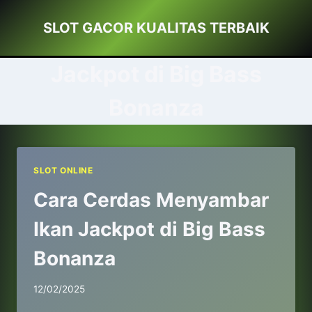
Skip
SLOT GACOR KUALITAS TERBAIK
to
content
Jackpot di Big Bass
Bonanza
SLOT ONLINE
Cara Cerdas Menyambar
Ikan Jackpot di Big Bass
Bonanza
12/02/2025