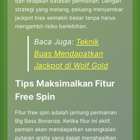
dan tetapkan batasan permainan. Dengan
strategi yang matang, peluang menyambar
jackpot bisa semakin besar tanpa harus
mengambil risiko berlebihan.
Baca Juga:
Teknik
Buas Mendapatkan
Jackpot di Wolf Gold
Tips Maksimalkan Fitur
Free Spin
Fitur free spin adalah jantung permainan
Big Bass Bonanza. Ketika fitur ini aktif,
pemain akan mendapatkan serangkaian
putaran gratis yang dapat menghasilkan