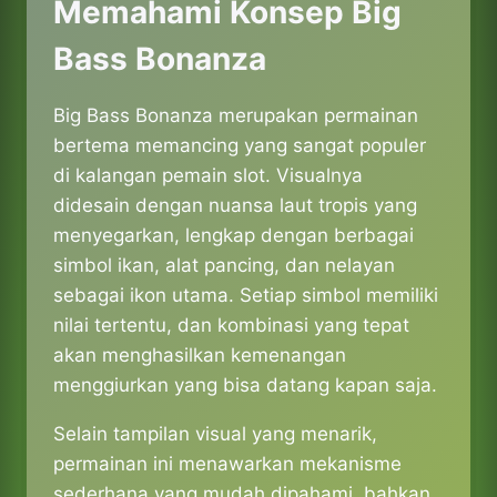
Memahami Konsep Big
Bass Bonanza
Big Bass Bonanza merupakan permainan
bertema memancing yang sangat populer
di kalangan pemain slot. Visualnya
didesain dengan nuansa laut tropis yang
menyegarkan, lengkap dengan berbagai
simbol ikan, alat pancing, dan nelayan
sebagai ikon utama. Setiap simbol memiliki
nilai tertentu, dan kombinasi yang tepat
akan menghasilkan kemenangan
menggiurkan yang bisa datang kapan saja.
Selain tampilan visual yang menarik,
permainan ini menawarkan mekanisme
sederhana yang mudah dipahami, bahkan