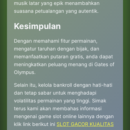
musik latar yang epik menambahkan
suasana petualangan yang autentik.
Kesimpulan
Dengan memahami fitur permainan,
mengatur taruhan dengan bijak, dan
memanfaatkan putaran gratis, anda dapat
meningkatkan peluang menang di Gates of
Olympus.
Selain itu, kelola bankroll dengan hati-hati
dan tetap sabar untuk menghadapi
volatilitas permainan yang tinggi. Simak
terus kami akan membahas informasi
mengenai game slot online lainnya dengan
klik link berikut ini
SLOT GACOR KUALITAS