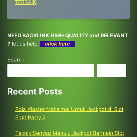
TERBAIK
.
NEED BACKLINK HIGH QUALITY and RELEVANT
?
let us help.
click here
Search
Search
Recent Posts
Pola Klaster Maksimal Untuk Jackpot di Slot
Fruit Party 2
Teknik Senyap Menuju Jackpot Bermain Slot