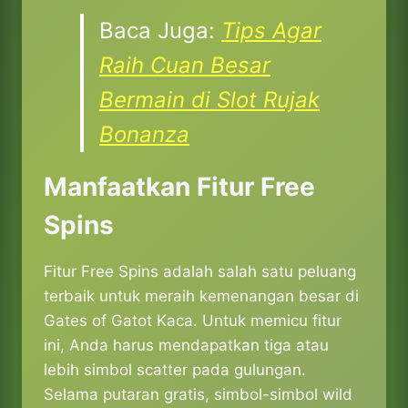
Baca Juga:
Tips Agar
Raih Cuan Besar
Bermain di Slot Rujak
Bonanza
Manfaatkan Fitur Free
Spins
Fitur Free Spins adalah salah satu peluang
terbaik untuk meraih kemenangan besar di
Gates of Gatot Kaca. Untuk memicu fitur
ini, Anda harus mendapatkan tiga atau
lebih simbol scatter pada gulungan.
Selama putaran gratis, simbol-simbol wild