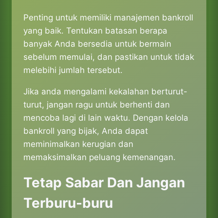
Penting untuk memiliki manajemen bankroll
yang baik. Tentukan batasan berapa
banyak Anda bersedia untuk bermain
sebelum memulai, dan pastikan untuk tidak
melebihi jumlah tersebut.
Jika anda mengalami kekalahan berturut-
turut, jangan ragu untuk berhenti dan
mencoba lagi di lain waktu. Dengan kelola
bankroll yang bijak, Anda dapat
meminimalkan kerugian dan
memaksimalkan peluang kemenangan.
Tetap Sabar Dan Jangan
Terburu-buru