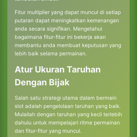
Fitur multiplier yang dapat muncul di setiap
putaran dapat meningkatkan kemenangan
anda secara signifikan. Mengetahui
bagaimana fitur-fitur ini bekerja akan
membantu anda membuat keputusan yang
lebih baik selama permainan.
Atur Ukuran Taruhan
Dengan Bijak
Salah satu strategi utama dalam bermain
slot adalah pengelolaan taruhan yang baik.
Mulailah dengan taruhan yang kecil terlebih
dahulu untuk mempelajari ritme permainan
dan fitur-fitur yang muncul.