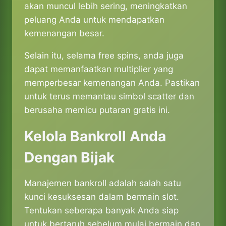
akan muncul lebih sering, meningkatkan
peluang Anda untuk mendapatkan
kemenangan besar.
Selain itu, selama free spins, anda juga
dapat memanfaatkan multiplier yang
memperbesar kemenangan Anda. Pastikan
untuk terus memantau simbol scatter dan
berusaha memicu putaran gratis ini.
Kelola Bankroll Anda
Dengan Bijak
Manajemen bankroll adalah salah satu
kunci kesuksesan dalam bermain slot.
Tentukan seberapa banyak Anda siap
untuk bertaruh sebelum mulai bermain dan