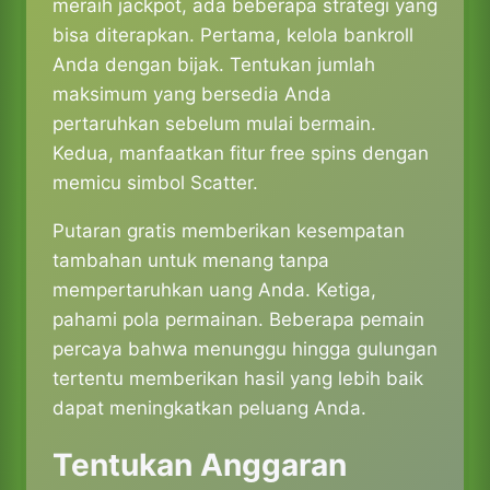
meraih jackpot, ada beberapa strategi yang
bisa diterapkan. Pertama, kelola bankroll
Anda dengan bijak. Tentukan jumlah
maksimum yang bersedia Anda
pertaruhkan sebelum mulai bermain.
Kedua, manfaatkan fitur free spins dengan
memicu simbol Scatter.
Putaran gratis memberikan kesempatan
tambahan untuk menang tanpa
mempertaruhkan uang Anda. Ketiga,
pahami pola permainan. Beberapa pemain
percaya bahwa menunggu hingga gulungan
tertentu memberikan hasil yang lebih baik
dapat meningkatkan peluang Anda.
Tentukan Anggaran