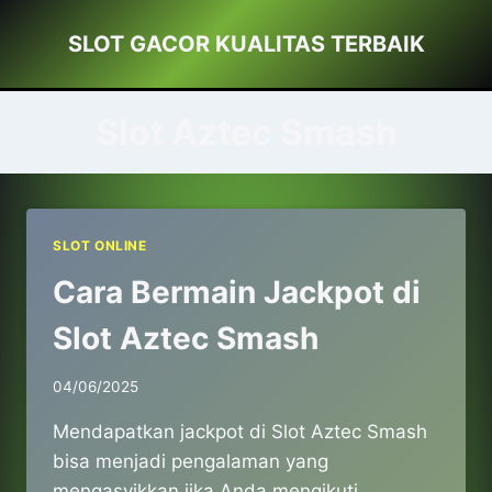
Skip
SLOT GACOR KUALITAS TERBAIK
to
content
Slot Aztec Smash
SLOT ONLINE
Cara Bermain Jackpot di
Slot Aztec Smash
04/06/2025
Mendapatkan jackpot di Slot Aztec Smash
bisa menjadi pengalaman yang
mengasyikkan jika Anda mengikuti