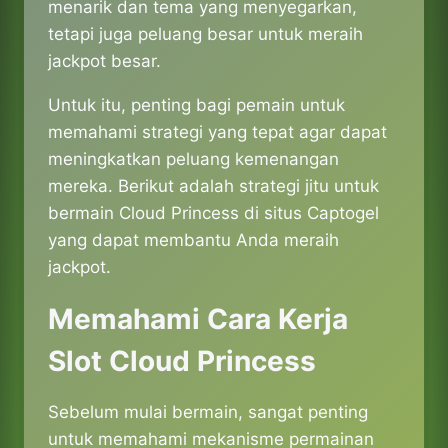
menarik dan tema yang menyegarkan,
tetapi juga peluang besar untuk meraih
jackpot besar.
Untuk itu, penting bagi pemain untuk
memahami strategi yang tepat agar dapat
meningkatkan peluang kemenangan
mereka. Berikut adalah strategi jitu untuk
bermain Cloud Princess di situs Captogel
yang dapat membantu Anda meraih
jackpot.
Memahami Cara Kerja
Slot Cloud Princess
Sebelum mulai bermain, sangat penting
untuk memahami mekanisme permainan