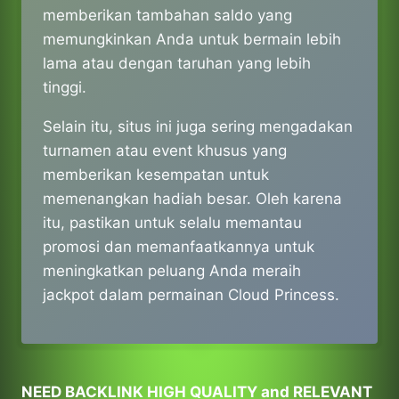
memberikan tambahan saldo yang
memungkinkan Anda untuk bermain lebih
lama atau dengan taruhan yang lebih
tinggi.
Selain itu, situs ini juga sering mengadakan
turnamen atau event khusus yang
memberikan kesempatan untuk
memenangkan hadiah besar. Oleh karena
itu, pastikan untuk selalu memantau
promosi dan memanfaatkannya untuk
meningkatkan peluang Anda meraih
jackpot dalam permainan Cloud Princess.
NEED BACKLINK HIGH QUALITY and RELEVANT