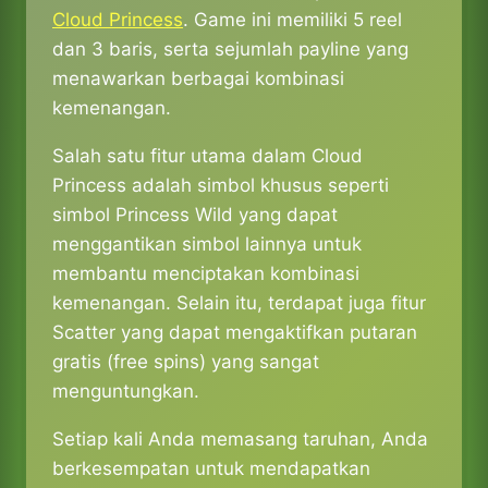
Cloud Princess
. Game ini memiliki 5 reel
dan 3 baris, serta sejumlah payline yang
menawarkan berbagai kombinasi
kemenangan.
Salah satu fitur utama dalam Cloud
Princess adalah simbol khusus seperti
simbol Princess Wild yang dapat
menggantikan simbol lainnya untuk
membantu menciptakan kombinasi
kemenangan. Selain itu, terdapat juga fitur
Scatter yang dapat mengaktifkan putaran
gratis (free spins) yang sangat
menguntungkan.
Setiap kali Anda memasang taruhan, Anda
berkesempatan untuk mendapatkan