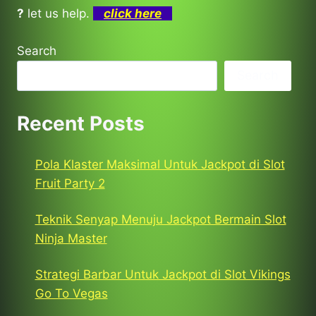
?
let us help.
click here
Search
Search
Recent Posts
Pola Klaster Maksimal Untuk Jackpot di Slot
Fruit Party 2
Teknik Senyap Menuju Jackpot Bermain Slot
Ninja Master
Strategi Barbar Untuk Jackpot di Slot Vikings
Go To Vegas