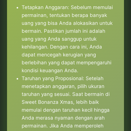
Tetapkan Anggaran: Sebelum memulai
permainan, tentukan berapa banyak
uang yang bisa Anda alokasikan untuk
bermain. Pastikan jumlah ini adalah
uang yang Anda sanggup untuk
kehilangan. Dengan cara ini, Anda
dapat mencegah kerugian yang
berlebihan yang dapat mempengaruhi
kondisi keuangan Anda.
Taruhan yang Proposional: Setelah
menetapkan anggaran, pilih ukuran
taruhan yang sesuai. Saat bermain di
Sweet Bonanza Xmas, lebih baik
memulai dengan taruhan kecil hingga
Anda merasa nyaman dengan arah
permainan. Jika Anda memperoleh