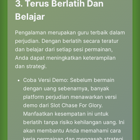
3. Terus Berlatih Dan
Belajar
Pengalaman merupakan guru terbaik dalam
perjudian. Dengan berlatih secara teratur
dan belajar dari setiap sesi permainan,
Anda dapat meningkatkan keterampilan
dan strategi.
Coba Versi Demo: Sebelum bermain
dengan uang sebenarnya, banyak
platform perjudian menawarkan versi
demo dari Slot Chase For Glory.
Manfaatkan kesempatan ini untuk
berlatih tanpa risiko kehilangan uang. Ini
akan membantu Anda memahami cara
kerja permainan dan mengasah strategi