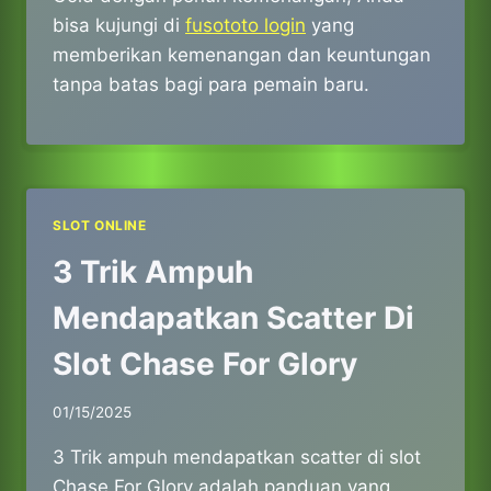
bisa kujungi di
fusototo login
yang
memberikan kemenangan dan keuntungan
tanpa batas bagi para pemain baru.
SLOT ONLINE
3 Trik Ampuh
Mendapatkan Scatter Di
Slot Chase For Glory
01/15/2025
3 Trik ampuh mendapatkan scatter di slot
Chase For Glory adalah panduan yang