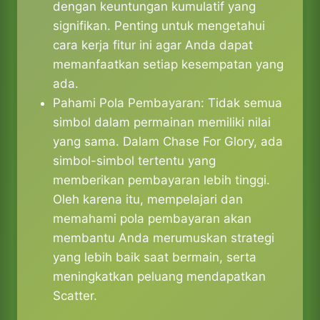
dengan keuntungan kumulatif yang
signifikan. Penting untuk mengetahui
cara kerja fitur ini agar Anda dapat
memanfaatkan setiap kesempatan yang
ada.
Pahami Pola Pembayaran: Tidak semua
simbol dalam permainan memiliki nilai
yang sama. Dalam Chase For Glory, ada
simbol-simbol tertentu yang
memberikan pembayaran lebih tinggi.
Oleh karena itu, mempelajari dan
memahami pola pembayaran akan
membantu Anda merumuskan strategi
yang lebih baik saat bermain, serta
meningkatkan peluang mendapatkan
Scatter.