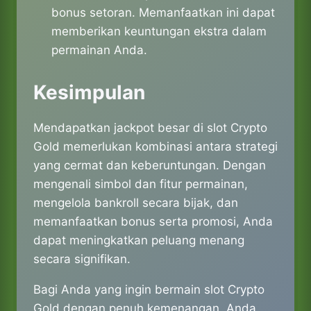
bonus setoran. Memanfaatkan ini dapat
memberikan keuntungan ekstra dalam
permainan Anda.
Kesimpulan
Mendapatkan jackpot besar di slot Crypto
Gold memerlukan kombinasi antara strategi
yang cermat dan keberuntungan. ​Dengan
mengenali simbol dan fitur permainan,
mengelola bankroll secara bijak, dan
memanfaatkan bonus serta promosi, Anda
dapat meningkatkan peluang menang
secara signifikan.​
Bagi Anda yang ingin bermain slot Crypto
Gold dengan penuh kemenangan, Anda