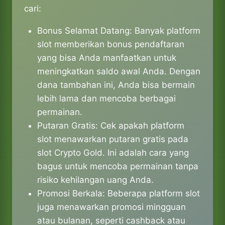
cari:
Bonus Selamat Datang: Banyak platform
slot memberikan bonus pendaftaran
yang bisa Anda manfaatkan untuk
meningkatkan saldo awal Anda. Dengan
dana tambahan ini, Anda bisa bermain
lebih lama dan mencoba berbagai
permainan.
Putaran Gratis: Cek apakah platform
slot menawarkan putaran gratis pada
slot Crypto Gold. Ini adalah cara yang
bagus untuk mencoba permainan tanpa
risiko kehilangan uang Anda.
Promosi Berkala: Beberapa platform slot
juga menawarkan promosi mingguan
atau bulanan, seperti cashback atau