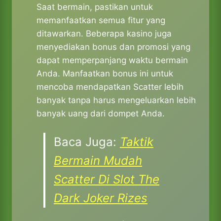
Saat bermain, pastikan untuk
memanfaatkan semua fitur yang
ditawarkan. Beberapa kasino juga
menyediakan bonus dan promosi yang
dapat memperpanjang waktu bermain
Anda. Manfaatkan bonus ini untuk
mencoba mendapatkan Scatter lebih
banyak tanpa harus mengeluarkan lebih
banyak uang dari dompet Anda.
Baca Juga:
Taktik
Bermain Mudah
Scatter Di Slot The
Dark Joker Rizes