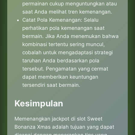
permainan cukup menguntungkan atau
saat Anda melihat tren kemenangan.
Catat Pola Kemenangan: Selalu
perhatikan pola kemenangan saat
bermain. Jika Anda menemukan bahwa
kombinasi tertentu sering muncul,
cobalah untuk mengadaptasi strategi
taruhan Anda berdasarkan pola
tersebut. Pengamatan yang cermat
dapat memberikan keuntungan
tersendiri saat bermain.
Kesimpulan
Memenangkan jackpot di slot Sweet
Bonanza Xmas adalah tujuan yang dapat
dicapai dengan menerapkan tips yang