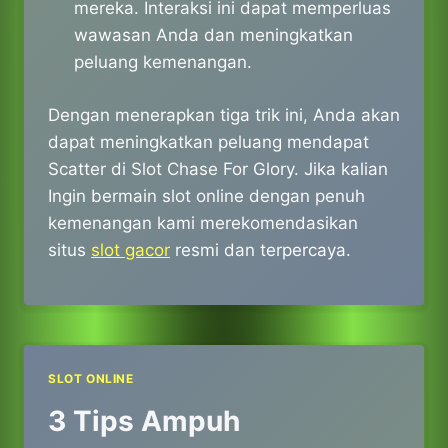
mereka. Interaksi ini dapat memperluas
wawasan Anda dan meningkatkan
peluang kemenangan.
​Dengan menerapkan tiga trik ini, Anda akan
dapat meningkatkan peluang mendapat
Scatter di Slot Chase For Glory.​ Jika kalian
Ingin bermain slot online dengan penuh
kemenangan kami merekomendasikan
situs
slot gacor
resmi dan terpercaya.
SLOT ONLINE
3 Tips Ampuh