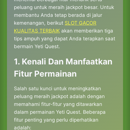
peluang untuk meraih jackpot besar. Untuk
membantu Anda tetap berada di jalur
kemenangan, berikut
SLOT GACOR
KUALITAS TERBAIK
akan memberikan tiga
tips ampuh yang dapat Anda terapkan saat
bermain Yeti Quest.
1. Kenali Dan Manfaatkan
Fitur Permainan
Salah satu kunci untuk meningkatkan
peluang meraih jackpot adalah dengan
memahami fitur-fitur yang ditawarkan
dalam permainan Yeti Quest. Beberapa
fitur penting yang perlu diperhatikan
adalah: