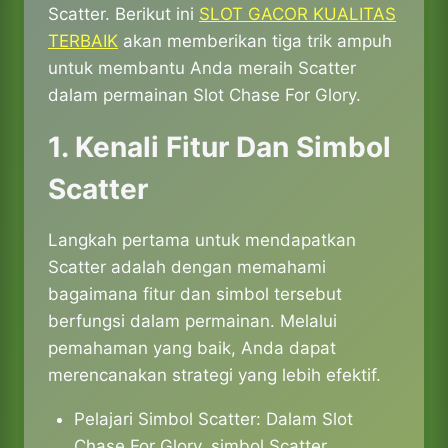
Scatter. Berikut ini
SLOT GACOR KUALITAS
TERBAIK
akan memberikan tiga trik ampuh
untuk membantu Anda meraih Scatter
dalam permainan Slot Chase For Glory.
1. Kenali Fitur Dan Simbol
Scatter
Langkah pertama untuk mendapatkan
Scatter adalah dengan memahami
bagaimana fitur dan simbol tersebut
berfungsi dalam permainan. Melalui
pemahaman yang baik, Anda dapat
merencanakan strategi yang lebih efektif.
Pelajari Simbol Scatter: Dalam Slot
Chase For Glory, simbol Scatter