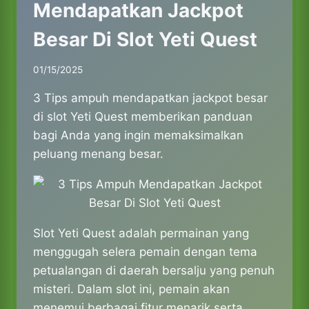
Mendapatkan Jackpot
Besar Di Slot Yeti Quest
01/15/2025
3 Tips ampuh mendapatkan jackpot besar
di slot Yeti Quest memberikan panduan
bagi Anda yang ingin memaksimalkan
peluang menang besar.
Slot Yeti Quest adalah permainan yang
menggugah selera pemain dengan tema
petualangan di daerah bersalju yang penuh
misteri. Dalam slot ini, pemain akan
menemui berbagai fitur menarik serta