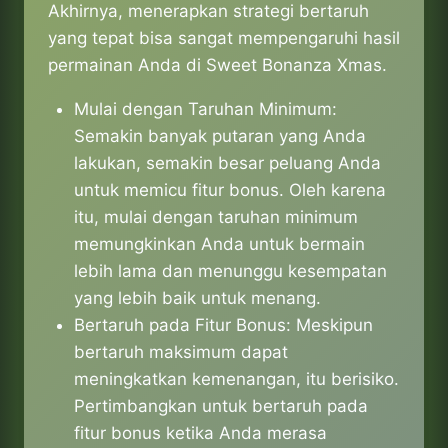
Akhirnya, menerapkan strategi bertaruh
yang tepat bisa sangat mempengaruhi hasil
permainan Anda di Sweet Bonanza Xmas.
Mulai dengan Taruhan Minimum:
Semakin banyak putaran yang Anda
lakukan, semakin besar peluang Anda
untuk memicu fitur bonus. Oleh karena
itu, mulai dengan taruhan minimum
memungkinkan Anda untuk bermain
lebih lama dan menunggu kesempatan
yang lebih baik untuk menang.
Bertaruh pada Fitur Bonus: Meskipun
bertaruh maksimum dapat
meningkatkan kemenangan, itu berisiko.
Pertimbangkan untuk bertaruh pada
fitur bonus ketika Anda merasa