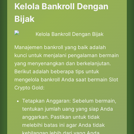
Kelola Bankroll Dengan
Bijak
Manajemen bankroll yang baik adalah
kunci untuk menjalani pengalaman bermain
yang menyenangkan dan berkelanjutan.
Berikut adalah beberapa tips untuk
mengelola bankroll Anda saat bermain Slot
Crypto Gold:
Tetapkan Anggaran: Sebelum bermain,
tentukan jumlah uang yang siap Anda
anggarkan. Pastikan untuk tidak
melebihi batas ini agar Anda tidak
kehilangan lebih dari yang Anda