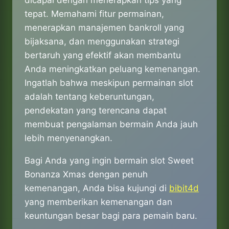
tepat. ​Memahami fitur permainan,
menerapkan manajemen bankroll yang
bijaksana, dan menggunakan strategi
bertaruh yang efektif akan membantu
Anda meningkatkan peluang kemenangan.​
Ingatlah bahwa meskipun permainan slot
adalah tentang keberuntungan,
pendekatan yang terencana dapat
membuat pengalaman bermain Anda jauh
lebih menyenangkan.
Bagi Anda yang ingin bermain slot Sweet
Bonanza Xmas dengan penuh
kemenangan, Anda bisa kujungi di
bibit4d
yang memberikan kemenangan dan
keuntungan besar bagi para pemain baru.