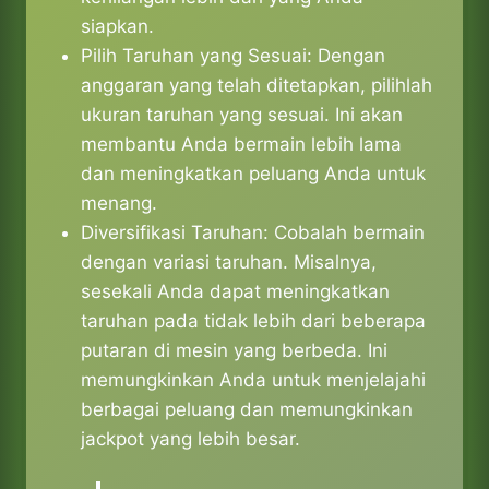
siapkan.
Pilih Taruhan yang Sesuai: Dengan
anggaran yang telah ditetapkan, pilihlah
ukuran taruhan yang sesuai. Ini akan
membantu Anda bermain lebih lama
dan meningkatkan peluang Anda untuk
menang.
Diversifikasi Taruhan: Cobalah bermain
dengan variasi taruhan. Misalnya,
sesekali Anda dapat meningkatkan
taruhan pada tidak lebih dari beberapa
putaran di mesin yang berbeda. Ini
memungkinkan Anda untuk menjelajahi
berbagai peluang dan memungkinkan
jackpot yang lebih besar.