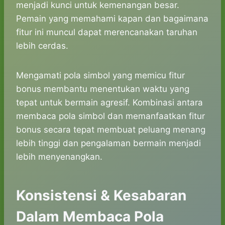
menjadi kunci untuk kemenangan besar.
Pemain yang memahami kapan dan bagaimana
fitur ini muncul dapat merencanakan taruhan
lebih cerdas.
Mengamati pola simbol yang memicu fitur
bonus membantu menentukan waktu yang
tepat untuk bermain agresif. Kombinasi antara
membaca pola simbol dan memanfaatkan fitur
bonus secara tepat membuat peluang menang
lebih tinggi dan pengalaman bermain menjadi
lebih menyenangkan.
Konsistensi & Kesabaran
Dalam Membaca Pola