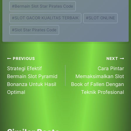
Post
#
Bermain Slot Star Pirates Code
Tags:
#
SLOT GACOR KUALITAS TERBAIK
#
SLOT ONLINE
#
Slot Star Pirates Code
Post
PREVIOUS
NEXT
Strategi Efektif
Cara Pintar
navigation
Bermain Slot Pyramid
Memaksimalkan Slot
Bonanza Untuk Hasil
Book of Fallen Dengan
Optimal
Teknik Profesional