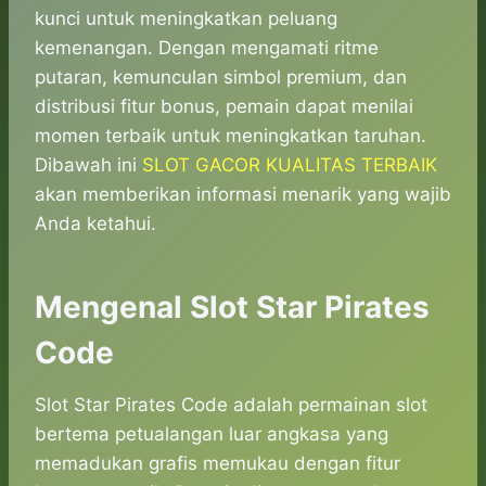
kunci untuk meningkatkan peluang
kemenangan. Dengan mengamati ritme
putaran, kemunculan simbol premium, dan
distribusi fitur bonus, pemain dapat menilai
momen terbaik untuk meningkatkan taruhan.
Dibawah ini
SLOT GACOR KUALITAS TERBAIK
akan memberikan informasi menarik yang wajib
Anda ketahui.
Mengenal Slot Star Pirates
Code
Slot Star Pirates Code adalah permainan slot
bertema petualangan luar angkasa yang
memadukan grafis memukau dengan fitur