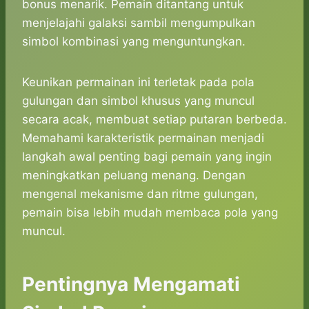
bonus menarik. Pemain ditantang untuk
menjelajahi galaksi sambil mengumpulkan
simbol kombinasi yang menguntungkan.
Keunikan permainan ini terletak pada pola
gulungan dan simbol khusus yang muncul
secara acak, membuat setiap putaran berbeda.
Memahami karakteristik permainan menjadi
langkah awal penting bagi pemain yang ingin
meningkatkan peluang menang. Dengan
mengenal mekanisme dan ritme gulungan,
pemain bisa lebih mudah membaca pola yang
muncul.
Pentingnya Mengamati