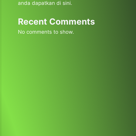
anda dapatkan di sini.
Recent Comments
No comments to show.