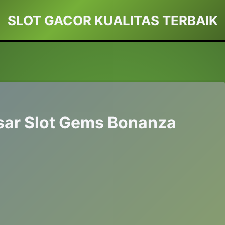
SLOT GACOR KUALITAS TERBAIK
sar Slot Gems Bonanza