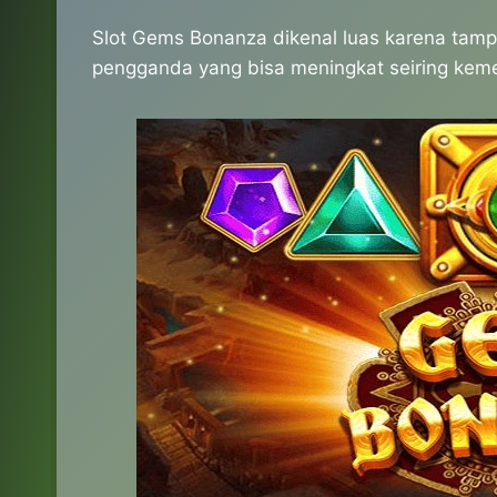
h
a
e
e
k
i
a
c
s
l
y
n
Slot Gems Bonanza dikenal luas karena tamp
t
e
s
e
p
e
pengganda yang bisa meningkat seiring kem
s
b
e
g
e
A
o
n
r
p
o
g
a
p
k
e
m
r