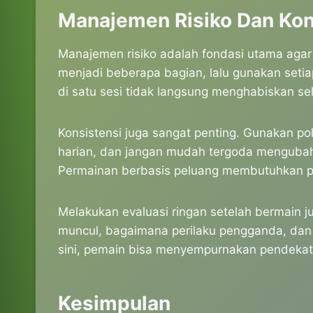
Manajemen Risiko Dan Kons
Manajemen risiko adalah fondasi utama agar
menjadi beberapa bagian, lalu gunakan setiap
di satu sesi tidak langsung menghabiskan sel
Konsistensi juga sangat penting. Gunakan po
harian, dan jangan mudah tergoda mengubah 
Permainan berbasis peluang membutuhkan pe
Melakukan evaluasi ringan setelah bermain 
muncul, bagaimana perilaku pengganda, dan d
sini, pemain bisa menyempurnakan pendekat
Kesimpulan