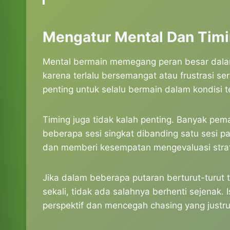
Mengatur Mental Dan Tim
Mental bermain memegang peran besar dalam h
karena terlalu bersemangat atau frustrasi ser
penting untuk selalu bermain dalam kondisi 
Timing juga tidak kalah penting. Banyak pe
beberapa sesi singkat dibanding satu sesi p
dan memberi kesempatan mengevaluasi strate
Jika dalam beberapa putaran berturut-turut
sekali, tidak ada salahnya berhenti sejenak
perspektif dan mencegah chasing yang justr