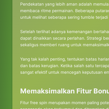
Pendekatan yang lebih aman adalah memulai
membaca ritme permainan. Beberapa putara
untuk melihat seberapa sering tumble terja
Setelah terlihat adanya kemenangan bertaha
dapat dinaikkan secara perlahan. Strategi b
sekaligus memberi ruang untuk memaksimal
Yang tak kalah penting, tentukan batas haria
dan batas kerugian. Ketika salah satu tercap
sangat efektif untuk mencegah keputusan em
Memaksimalkan Fitur Bon
Fitur free spin merupakan momen paling poten