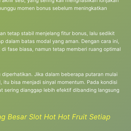
khir sesi, yang sering kali menghasilkan lonjakan
enunggu momen bonus sebelum meningkatkan
 tetap stabil menjelang fitur bonus, lalu sedikit
etap dalam batas modal yang aman. Dengan cara ini,
 di fase biasa, namun tetap memberi ruang optimal
u diperhatikan. Jika dalam beberapa putaran mulai
l, itu bisa menjadi sinyal momentum. Pada kondisi
t sering dianggap lebih efektif dibanding langsung
 Besar Slot Hot Hot Fruit Setiap