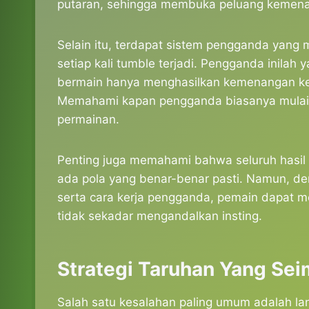
putaran, sehingga membuka peluang kemenan
Selain itu, terdapat sistem pengganda yang 
setiap kali tumble terjadi. Pengganda inilah
bermain hanya menghasilkan kemenangan kecil 
Memahami kapan pengganda biasanya mula
permainan.
Penting juga memahami bahwa seluruh hasil t
ada pola yang benar-benar pasti. Namun, den
serta cara kerja pengganda, pemain dapat m
tidak sekadar mengandalkan insting.
Strategi Taruhan Yang Se
Salah satu kesalahan paling umum adalah l