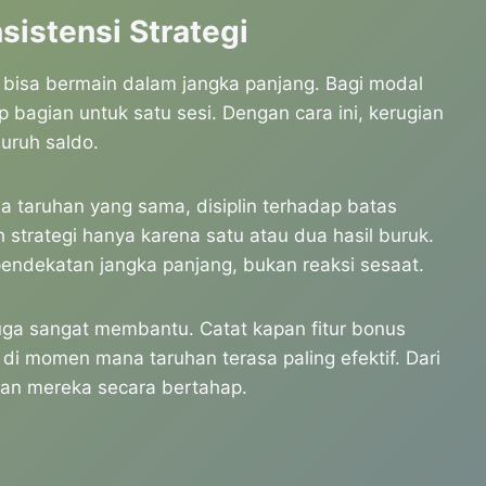
istensi Strategi
 bisa bermain dalam jangka panjang. Bagi modal
 bagian untuk satu sesi. Dengan cara ini, kerugian
uruh saldo.
la taruhan yang sama, disiplin terhadap batas
strategi hanya karena satu atau dua hasil buruk.
ndekatan jangka panjang, bukan reaksi sesaat.
juga sangat membantu. Catat kapan fitur bonus
i momen mana taruhan terasa paling efektif. Dari
an mereka secara bertahap.