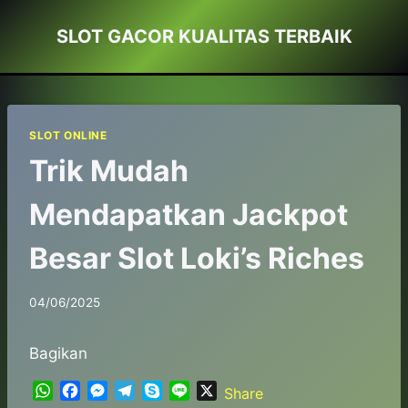
Skip
SLOT GACOR KUALITAS TERBAIK
to
content
SLOT ONLINE
Trik Mudah
Mendapatkan Jackpot
Besar Slot Loki’s Riches
04/06/2025
Bagikan
W
F
M
T
S
L
X
Share