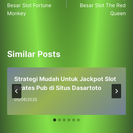
Besar Slot Fortune
Besar Slot The Red
Monkey
Queen
Similar Posts
Strategi Mudah Untuk Jackpot Slot
Pirates Pub di Situs Dasartoto
05/06/2025