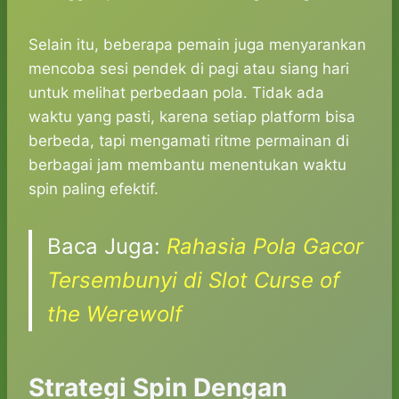
Selain itu, beberapa pemain juga menyarankan
mencoba sesi pendek di pagi atau siang hari
untuk melihat perbedaan pola. Tidak ada
waktu yang pasti, karena setiap platform bisa
berbeda, tapi mengamati ritme permainan di
berbagai jam membantu menentukan waktu
spin paling efektif.
Baca Juga:
Rahasia Pola Gacor
Tersembunyi di Slot Curse of
the Werewolf
Strategi Spin Dengan