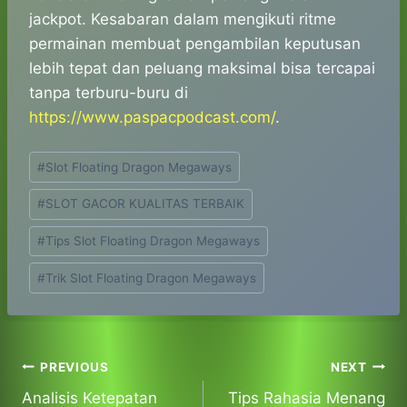
jackpot. Kesabaran dalam mengikuti ritme
permainan membuat pengambilan keputusan
lebih tepat dan peluang maksimal bisa tercapai
tanpa terburu-buru di
https://www.paspacpodcast.com/
.
Post
#
Slot Floating Dragon Megaways
Tags:
#
SLOT GACOR KUALITAS TERBAIK
#
Tips Slot Floating Dragon Megaways
#
Trik Slot Floating Dragon Megaways
Post
PREVIOUS
NEXT
Analisis Ketepatan
Tips Rahasia Menang