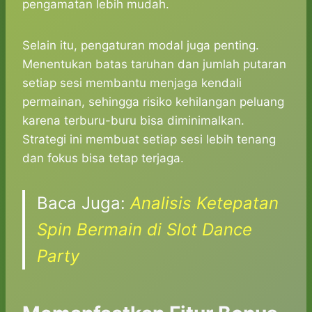
pengamatan lebih mudah.
Selain itu, pengaturan modal juga penting.
Menentukan batas taruhan dan jumlah putaran
setiap sesi membantu menjaga kendali
permainan, sehingga risiko kehilangan peluang
karena terburu-buru bisa diminimalkan.
Strategi ini membuat setiap sesi lebih tenang
dan fokus bisa tetap terjaga.
Baca Juga:
Analisis Ketepatan
Spin Bermain di Slot Dance
Party