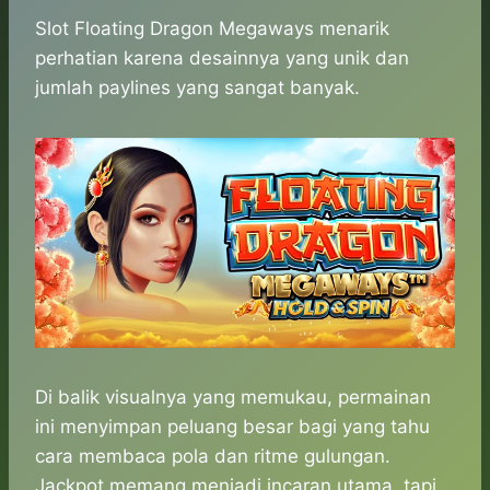
h
a
e
e
k
i
a
c
s
l
y
n
Slot Floating Dragon Megaways menarik
t
e
s
e
p
e
perhatian karena desainnya yang unik dan
s
b
e
g
e
jumlah paylines yang sangat banyak.
A
o
n
r
p
o
g
a
p
k
e
m
r
Di balik visualnya yang memukau, permainan
ini menyimpan peluang besar bagi yang tahu
cara membaca pola dan ritme gulungan.
Jackpot memang menjadi incaran utama, tapi