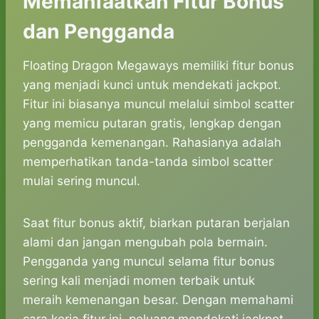
Memanfaatkan Fitur Bonus
dan Pengganda
Floating Dragon Megaways memiliki fitur bonus
yang menjadi kunci untuk mendekati jackpot.
Fitur ini biasanya muncul melalui simbol scatter
yang memicu putaran gratis, lengkap dengan
pengganda kemenangan. Rahasianya adalah
memperhatikan tanda-tanda simbol scatter
mulai sering muncul.
Saat fitur bonus aktif, biarkan putaran berjalan
alami dan jangan mengubah pola bermain.
Pengganda yang muncul selama fitur bonus
sering kali menjadi momen terbaik untuk
meraih kemenangan besar. Dengan memahami