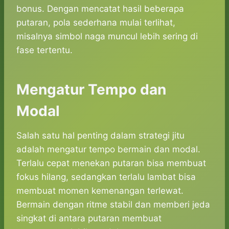
bonus. Dengan mencatat hasil beberapa
putaran, pola sederhana mulai terlihat,
misalnya simbol naga muncul lebih sering di
fase tertentu.
Mengatur Tempo dan
Modal
Salah satu hal penting dalam strategi jitu
adalah mengatur tempo bermain dan modal.
Terlalu cepat menekan putaran bisa membuat
fokus hilang, sedangkan terlalu lambat bisa
membuat momen kemenangan terlewat.
Bermain dengan ritme stabil dan memberi jeda
singkat di antara putaran membuat