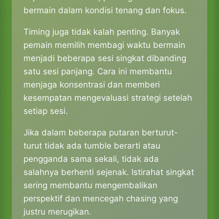
bermain dalam kondisi tenang dan fokus.
Timing juga tidak kalah penting. Banyak
pemain memilih membagi waktu bermain
menjadi beberapa sesi singkat dibanding
satu sesi panjang. Cara ini membantu
menjaga konsentrasi dan memberi
kesempatan mengevaluasi strategi setelah
setiap sesi.
Jika dalam beberapa putaran berturut-
turut tidak ada tumble berarti atau
pengganda sama sekali, tidak ada
salahnya berhenti sejenak. Istirahat singkat
sering membantu mengembalikan
perspektif dan mencegah chasing yang
justru merugikan.