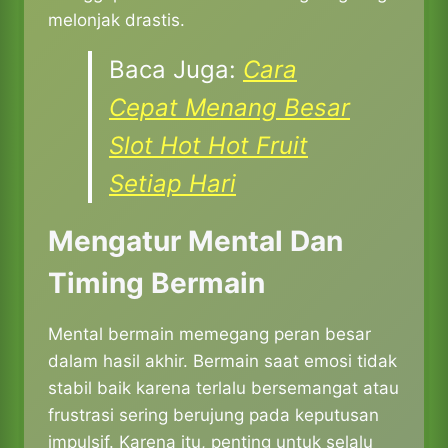
melonjak drastis.
Baca Juga:
Cara
Cepat Menang Besar
Slot Hot Hot Fruit
Setiap Hari
Mengatur Mental Dan
Timing Bermain
Mental bermain memegang peran besar
dalam hasil akhir. Bermain saat emosi tidak
stabil baik karena terlalu bersemangat atau
frustrasi sering berujung pada keputusan
impulsif. Karena itu, penting untuk selalu