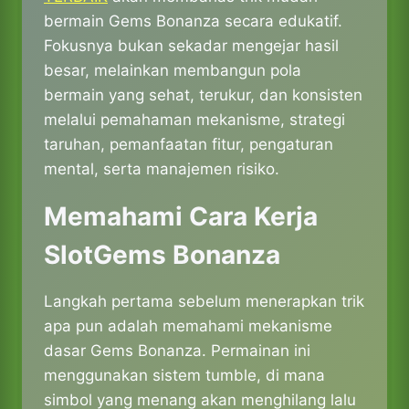
bermain Gems Bonanza secara edukatif.
Fokusnya bukan sekadar mengejar hasil
besar, melainkan membangun pola
bermain yang sehat, terukur, dan konsisten
melalui pemahaman mekanisme, strategi
taruhan, pemanfaatan fitur, pengaturan
mental, serta manajemen risiko.
Memahami Cara Kerja
SlotGems Bonanza
Langkah pertama sebelum menerapkan trik
apa pun adalah memahami mekanisme
dasar Gems Bonanza. Permainan ini
menggunakan sistem tumble, di mana
simbol yang menang akan menghilang lalu