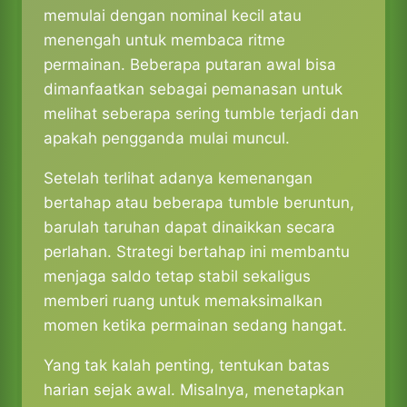
memulai dengan nominal kecil atau
menengah untuk membaca ritme
permainan. Beberapa putaran awal bisa
dimanfaatkan sebagai pemanasan untuk
melihat seberapa sering tumble terjadi dan
apakah pengganda mulai muncul.
Setelah terlihat adanya kemenangan
bertahap atau beberapa tumble beruntun,
barulah taruhan dapat dinaikkan secara
perlahan. Strategi bertahap ini membantu
menjaga saldo tetap stabil sekaligus
memberi ruang untuk memaksimalkan
momen ketika permainan sedang hangat.
Yang tak kalah penting, tentukan batas
harian sejak awal. Misalnya, menetapkan