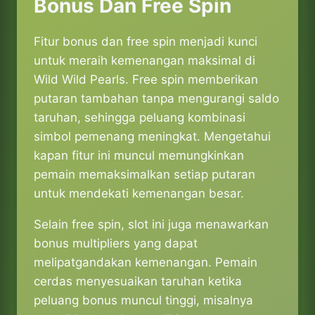
Bonus Dan Free Spin
Fitur bonus dan free spin menjadi kunci
untuk meraih kemenangan maksimal di
Wild Wild Pearls. Free spin memberikan
putaran tambahan tanpa mengurangi saldo
taruhan, sehingga peluang kombinasi
simbol pemenang meningkat. Mengetahui
kapan fitur ini muncul memungkinkan
pemain memaksimalkan setiap putaran
untuk mendekati kemenangan besar.
Selain free spin, slot ini juga menawarkan
bonus multipliers yang dapat
melipatgandakan kemenangan. Pemain
cerdas menyesuaikan taruhan ketika
peluang bonus muncul tinggi, misalnya