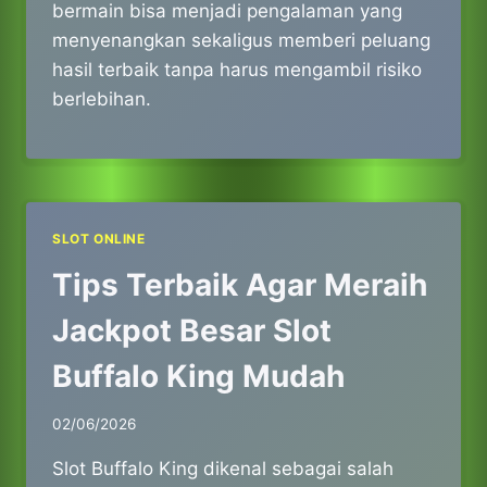
bermain bisa menjadi pengalaman yang
menyenangkan sekaligus memberi peluang
hasil terbaik tanpa harus mengambil risiko
berlebihan.
SLOT ONLINE
Tips Terbaik Agar Meraih
Jackpot Besar Slot
Buffalo King Mudah
02/06/2026
Slot Buffalo King dikenal sebagai salah