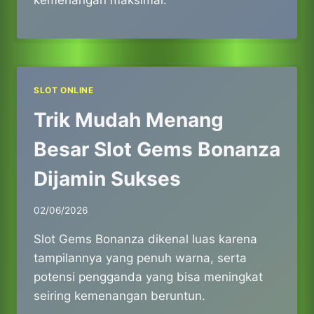
kemenangan maksimal.
SLOT ONLINE
Trik Mudah Menang
Besar Slot Gems Bonanza
Dijamin Sukses
02/06/2026
Slot Gems Bonanza dikenal luas karena
tampilannya yang penuh warna, serta
potensi pengganda yang bisa meningkat
seiring kemenangan beruntun.