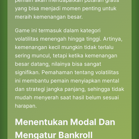
pemain akan mendapatkan putaran gratis
yang bisa menjadi momen penting untuk
meraih kemenangan besar.
Game ini termasuk dalam kategori
volatilitas menengah hingga tinggi. Artinya,
kemenangan kecil mungkin tidak terlalu
sering muncul, tetapi ketika kemenangan
besar datang, nilainya bisa sangat
signifikan. Pemahaman tentang volatilitas
ini membantu pemain menyiapkan mental
dan strategi jangka panjang, sehingga tidak
mudah menyerah saat hasil belum sesuai
harapan.
Menentukan Modal Dan
Mengatur Bankroll