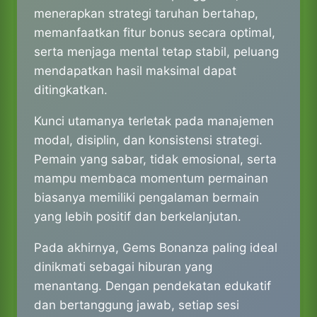
menerapkan strategi taruhan bertahap,
memanfaatkan fitur bonus secara optimal,
serta menjaga mental tetap stabil, peluang
mendapatkan hasil maksimal dapat
ditingkatkan.
Kunci utamanya terletak pada manajemen
modal, disiplin, dan konsistensi strategi.
Pemain yang sabar, tidak emosional, serta
mampu membaca momentum permainan
biasanya memiliki pengalaman bermain
yang lebih positif dan berkelanjutan.
Pada akhirnya, Gems Bonanza paling ideal
dinikmati sebagai hiburan yang
menantang. Dengan pendekatan edukatif
dan bertanggung jawab, setiap sesi