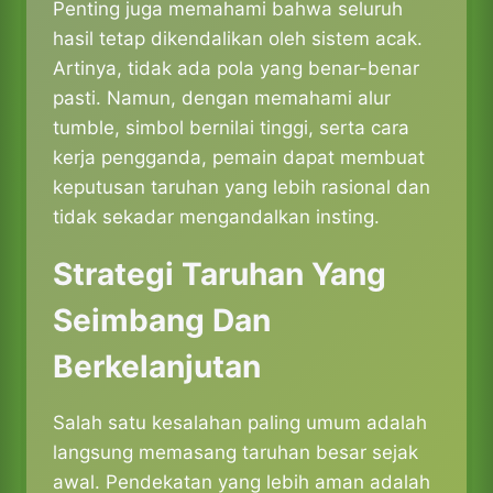
Penting juga memahami bahwa seluruh
hasil tetap dikendalikan oleh sistem acak.
Artinya, tidak ada pola yang benar-benar
pasti. Namun, dengan memahami alur
tumble, simbol bernilai tinggi, serta cara
kerja pengganda, pemain dapat membuat
keputusan taruhan yang lebih rasional dan
tidak sekadar mengandalkan insting.
Strategi Taruhan Yang
Seimbang Dan
Berkelanjutan
Salah satu kesalahan paling umum adalah
langsung memasang taruhan besar sejak
awal. Pendekatan yang lebih aman adalah