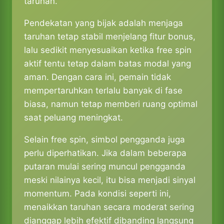
taruhan.
Pendekatan yang bijak adalah menjaga
taruhan tetap stabil menjelang fitur bonus,
lalu sedikit menyesuaikan ketika free spin
aktif tentu tetap dalam batas modal yang
aman. Dengan cara ini, pemain tidak
mempertaruhkan terlalu banyak di fase
biasa, namun tetap memberi ruang optimal
saat peluang meningkat.
Selain free spin, simbol pengganda juga
perlu diperhatikan. Jika dalam beberapa
putaran mulai sering muncul pengganda
meski nilainya kecil, itu bisa menjadi sinyal
momentum. Pada kondisi seperti ini,
menaikkan taruhan secara moderat sering
dianggap lebih efektif dibanding langsung