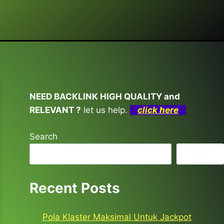
NEED BACKLINK HIGH QUALITY and
RELEVANT ?
let us help.
click here
Search
Search
Recent Posts
Pola Klaster Maksimal Untuk Jackpot