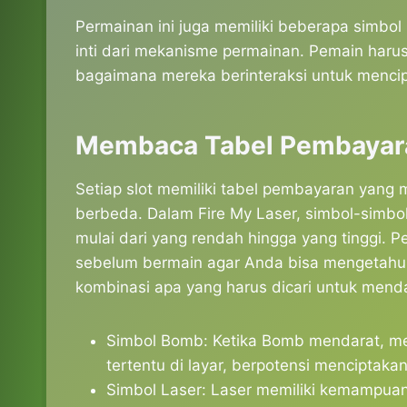
Permainan ini juga memiliki beberapa simbo
inti dari mekanisme permainan. Pemain har
bagaimana mereka berinteraksi untuk menci
Membaca Tabel Pembayar
Setiap slot memiliki tabel pembayaran yang 
berbeda. Dalam Fire My Laser, simbol-simb
mulai dari yang rendah hingga yang tinggi. 
sebelum bermain agar Anda bisa mengetahui s
kombinasi apa yang harus dicari untuk mend
Simbol Bomb: Ketika Bomb mendarat, m
tertentu di layar, berpotensi menciptaka
Simbol Laser: Laser memiliki kemampua