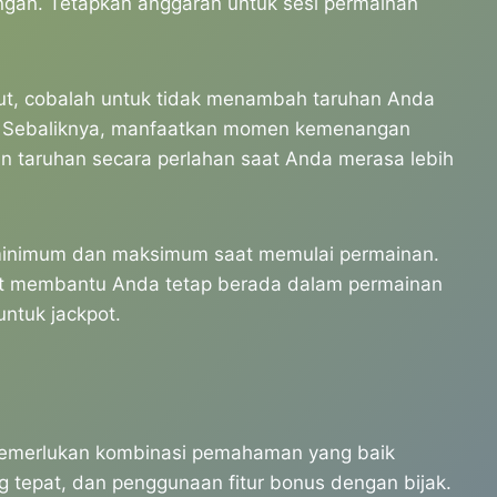
ngan. Tetapkan anggaran untuk sesi permainan
rut, cobalah untuk tidak menambah taruhan Anda
. Sebaliknya, manfaatkan momen kemenangan
n taruhan secara perlahan saat Anda merasa lebih
 minimum dan maksimum saat memulai permainan.
pat membantu Anda tetap berada dalam permainan
ntuk jackpot.
 memerlukan kombinasi pemahaman yang baik
g tepat, dan penggunaan fitur bonus dengan bijak.​