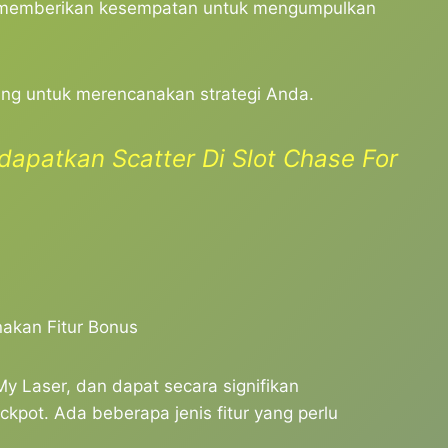
, memberikan kesempatan untuk mengumpulkan
ting untuk merencanakan strategi Anda.
apatkan Scatter Di Slot Chase For
My Laser, dan dapat secara signifikan
pot. Ada beberapa jenis fitur yang perlu