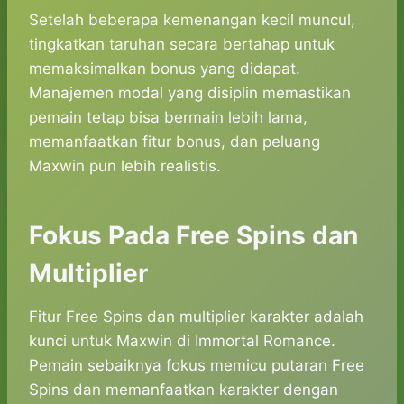
Setelah beberapa kemenangan kecil muncul,
tingkatkan taruhan secara bertahap untuk
memaksimalkan bonus yang didapat.
Manajemen modal yang disiplin memastikan
pemain tetap bisa bermain lebih lama,
memanfaatkan fitur bonus, dan peluang
Maxwin pun lebih realistis.
Fokus Pada Free Spins dan
Multiplier
Fitur Free Spins dan multiplier karakter adalah
kunci untuk Maxwin di Immortal Romance.
Pemain sebaiknya fokus memicu putaran Free
Spins dan memanfaatkan karakter dengan