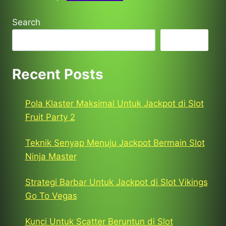
Search
Search
Recent Posts
Pola Klaster Maksimal Untuk Jackpot di Slot
Fruit Party 2
Teknik Senyap Menuju Jackpot Bermain Slot
Ninja Master
Strategi Barbar Untuk Jackpot di Slot Vikings
Go To Vegas
Kunci Untuk Scatter Beruntun di Slot