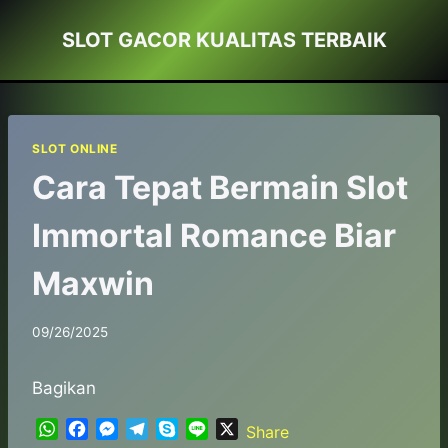
Skip
SLOT GACOR KUALITAS TERBAIK
to
content
SLOT ONLINE
Cara Tepat Bermain Slot
Immortal Romance Biar
Maxwin
09/26/2025
Bagikan
W
F
M
T
S
L
X
Share