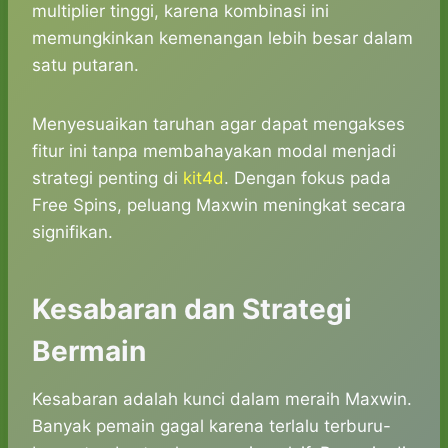
multiplier tinggi, karena kombinasi ini
memungkinkan kemenangan lebih besar dalam
satu putaran.
Menyesuaikan taruhan agar dapat mengakses
fitur ini tanpa membahayakan modal menjadi
strategi penting di
kit4d
. Dengan fokus pada
Free Spins, peluang Maxwin meningkat secara
signifikan.
Kesabaran dan Strategi
Bermain
Kesabaran adalah kunci dalam meraih Maxwin.
Banyak pemain gagal karena terlalu terburu-