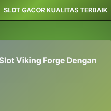
SLOT GACOR KUALITAS TERBAIK
lot Viking Forge Dengan