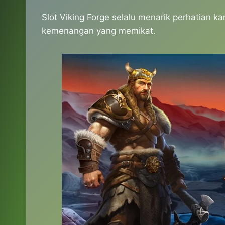
h
a
e
e
k
i
a
c
s
l
y
n
Slot Viking Forge selalu menarik perhatian k
t
e
s
e
p
e
kemenangan yang memikat.
s
b
e
g
e
A
o
n
r
p
o
g
a
p
k
e
m
r