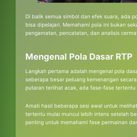
Di balik semua simbol dan efek suara, ada p
bisa dipelajari. Memahami pola ini bukan seka
pengamatan, pencatatan, dan analisis cerma
Mengenal Pola Dasar RTP
Langkah pertama adalah mengenal pola das
seberapa besar peluang kemenangan secara ra
putaran terlihat acak, ada fase-fase tertentu
Amati hasil beberapa sesi awal untuk meliha
tertentu mulai muncul lebih intens setelah be
penting untuk memahami fase permainan dan 