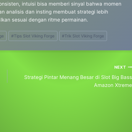
konsisten, intuisi bisa memberi sinyal bahwa momen
 analisis dan insting membuat strategi lebih
malkan sesuai dengan ritme permainan.
rge
#
Tips Slot Viking Forge
#
Trik Slot Viking Forge
NEXT
Strategi Pintar Menang Besar di Slot Big Bass
Amazon Xtreme