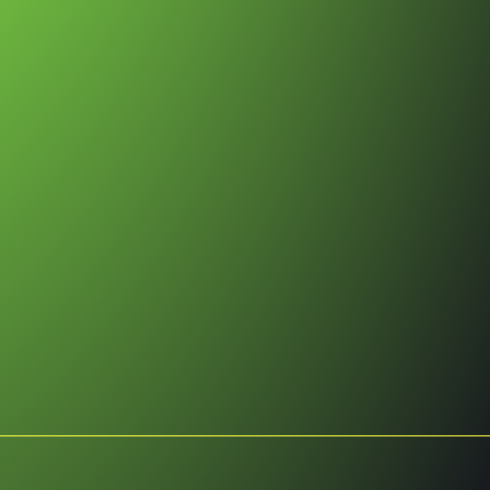
Cara Tepat Bermain Slot
Immortal Romance Biar Maxwin
09/26/2025